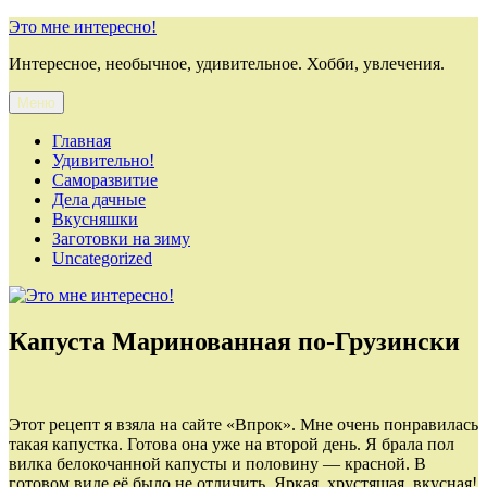
Перейти
Это мне интересно!
к
Интересное, необычное, удивительное. Хобби, увлечения.
содержимому
Меню
Главная
Удивительно!
Саморазвитие
Дела дачные
Вкусняшки
Заготовки на зиму
Uncategorized
Капуста Маринованная по-Грузински
Этот рецепт я взяла на сайте «Впрок». Мне очень понравилась
такая капустка. Готова она уже на второй день. Я брала пол
вилка белокочанной капусты и половину — красной. В
готовом виде её было не отличить. Яркая, хрустящая, вкусная!