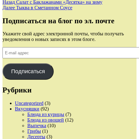
Навигация
Предыдущая
Назад
Салат с Баклажанами «Десятка» на зиму
запись:
Следующая
Далее
Тыква в Сметанном Соусе
по
запись:
записям
Подписаться на блог по эл. почте
Укажите свой адрес электронной почты, чтобы получать
уведомления о новых записях в этом блоге.
E-
mail
адрес
Подписаться
Рубрики
Uncategorized
(3)
Вкусняшки
(92)
Блюда из курицы
(7)
Блюда из овощей
(12)
Выпечка
(10)
Грибы
(1)
Десерты
(3)