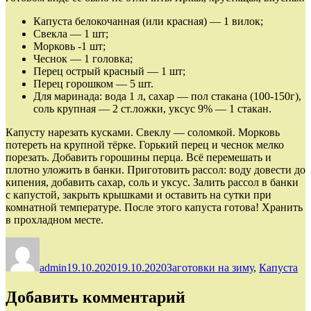
Капуста белокочанная (или красная) — 1 вилок;
Свекла — 1 шт;
Морковь -1 шт;
Чеснок — 1 головка;
Перец острый красный — 1 шт;
Перец горошком — 5 шт.
Для маринада: вода 1 л, сахар — пол стакана (100-150г),
соль крупная — 2 ст.ложки, уксус 9% — 1 стакан.
Капусту нарезать кусками. Свеклу — соломкой. Морковь
потереть на крупной тёрке. Горький перец и чеснок мелко
порезать. Добавить горошины перца. Всё перемешать и
плотно уложить в банки. Приготовить рассол: воду довести до
кипения, добавить сахар, соль и уксус. Залить рассол в банки
с капустой, закрыть крышками и оставить на сутки при
комнатной температуре. После этого капуста готова! Хранить
в прохладном месте.
Автор
Опубликовано
Рубрики
admin
19.10.2020
19.10.2020
Заготовки на зиму
,
Капуста
Добавить комментарий