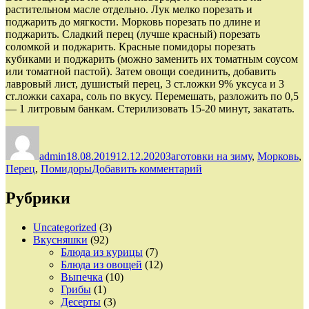
растительном масле отдельно. Лук мелко порезать и
поджарить до мягкости. Морковь порезать по длине и
поджарить. Сладкий перец (лучше красный) порезать
соломкой и поджарить. Красные помидоры порезать
кубиками и поджарить (можно заменить их томатным соусом
или томатной пастой). Затем овощи соединить, добавить
лавровый лист, душистый перец, 3 ст.ложки 9% уксуса и 3
ст.ложки сахара, соль по вкусу. Перемешать, разложить по 0,5
— 1 литровым банкам. Стерилизовать 15-20 минут, закатать.
Автор
Опубликовано
Рубрики
admin
18.08.2019
12.12.2020
Заготовки на зиму
,
Морковь
,
к
Перец
,
Помидоры
Добавить комментарий
записи
Салат
Рубрики
из
Моркови,
Uncategorized
(3)
Лука,
Вкусняшки
(92)
Перца
Блюда из курицы
(7)
и
Блюда из овощей
(12)
Помидоров
Выпечка
(10)
на
Грибы
(1)
Зиму
Десерты
(3)