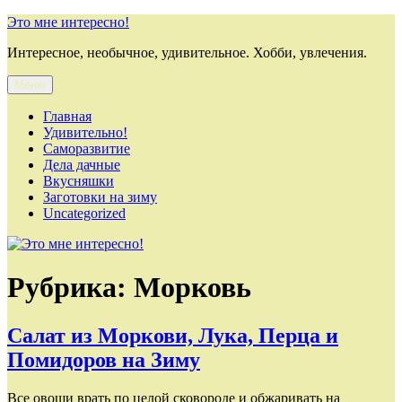
Перейти
Это мне интересно!
к
Интересное, необычное, удивительное. Хобби, увлечения.
содержимому
Меню
Главная
Удивительно!
Саморазвитие
Дела дачные
Вкусняшки
Заготовки на зиму
Uncategorized
Рубрика:
Морковь
Салат из Моркови, Лука, Перца и
Помидоров на Зиму
Все овощи врать по целой сковороде и обжаривать на