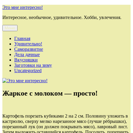
Перейти
Это мне интересно!
к
Интересное, необычное, удивительное. Хобби, увлечения.
содержимому
Меню
Главная
Удивительно!
Саморазвитие
Дела дачные
Вкусняшки
Заготовки на зиму
Uncategorized
Жаркое с молоком — просто!
Картофель порезать кубиками 2 на 2 см. Половину уложить в
кастрюлю, сверху мелко нарезанное мясо (лучше рёбрышки),
порезанный лук (он должен покрывать мясо), лавровый лист.
Затем выложить оставшийся картофель. Посолить, поперчить.