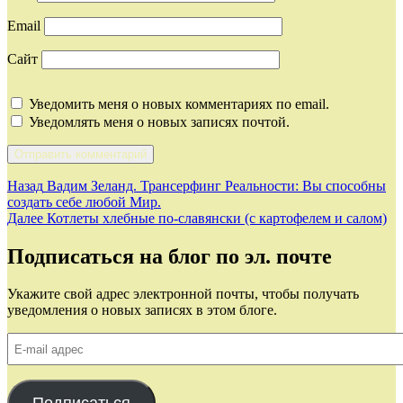
Email
Сайт
Уведомить меня о новых комментариях по email.
Уведомлять меня о новых записях почтой.
Навигация
Предыдущая
Назад
Вадим Зеланд. Трансерфинг Реальности: Вы способны
запись:
создать себе любой Мир.
по
Следующая
Далее
Котлеты хлебные по-славянски (с картофелем и салом)
записям
запись:
Подписаться на блог по эл. почте
Укажите свой адрес электронной почты, чтобы получать
уведомления о новых записях в этом блоге.
E-
mail
адрес