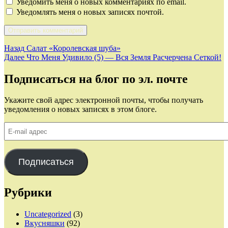
Уведомить меня о новых комментариях по email.
Уведомлять меня о новых записях почтой.
Навигация
Предыдущая
Назад
Салат «Королевская шуба»
запись:
Следующая
Далее
Что Меня Удивило (5) — Вся Земля Расчерчена Сеткой!
по
запись:
записям
Подписаться на блог по эл. почте
Укажите свой адрес электронной почты, чтобы получать
уведомления о новых записях в этом блоге.
E-
mail
адрес
Подписаться
Рубрики
Uncategorized
(3)
Вкусняшки
(92)