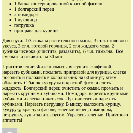
1 банка консервированной красной фасоли
1 болгарский перец
2 помидора
1 луковица
петрушка
приправа для курицы
Для соуса: 1/3 стакана растительного масла, 3 ст.л. столового
уксуса, 3 ст.л. готовой горчицы, 2 ст.л жидкого меда, 2
зубчика чеснока (очистить, раздавить), ½ ч.л. тимьяна. Всё
смешать и оставить на 30 мин.
Приготовление: Филе промыть, высушить салфеткой,
нарезать кубиками, посыпать приправой для курицы, слегка
посолить и положить в холодильник на 60 минут; затем
обжарить. С банок кукурузы и красной фасоли слить
жидкость. Болгарский перец очистить от семян, промыть и
нарезать крупными кубиками. Помидоры нарезать крупными
кубиками и слегка отжать сок. Лук очистить и нарезать
кубиками. Нарезать петрушку. В миску выложить курицу,
кукурузу, красную фасоль, зеленый перец, помидоры,
петрушку, лук и залить соусом. Украсить зеленью. Приятного
аппетита!
Автор
Опубликовано
Рубрики