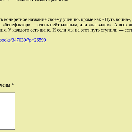
ь конкретное название своему учению, кроме как «Путь воина», 
 «бенефактор» — очень нейтральным, или «нагвалем». А всех л
ия. У каждого есть шанс. И если мы на этот путь ступили — есть
ru/books/347030/?p=26599
ечены
*