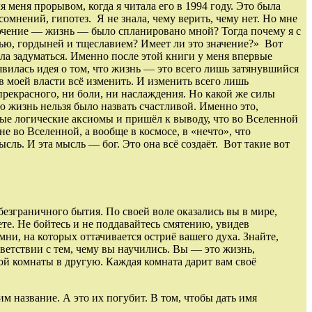
меня прорывом, когда я читала его в 1994 году. Это была
сомнений, гипотез. Я не знала, чему верить, чему нет. Но мне
лючение — жизнь — было спланировано мной? Тогда почему я с
нью, гордыней и тщеславием? Имеет ли это значение?» Вот
ила задуматься. Именно после этой книги у меня впервые
вилась идея о том, что жизнь — это всего лишь затянувшийся
в моей власти всё изменить. И изменить всего лишь
 прекрасного, ни боли, ни наслаждения. Но какой же силы
ою жизнь нельзя было назвать счастливой. Именно это,
стые логические аксиомы и пришёл к выводу, что во Вселенной
 не во Вселенной, а вообще в космосе, в «нечто», что
сль. И эта мысль — бог. Это она всё создаёт. Вот такие вот
безграничного бытия. По своей воле оказались вы в мире,
ете. Не бойтесь и не поддавайтесь смятению, увидев
ни, на которых оттачивается остриё вашего духа. Знайте,
тветствии с тем, чему вы научились. Вы — это жизнь,
ной комнаты в другую. Каждая комната дарит вам своё
 им название. А это их погубит. В том, чтобы дать имя