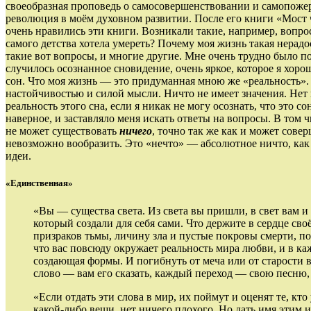
своеобразная проповедь о самосовершенствовании и самопожерт
революция в моём духовном развитии. После его книги «Мост че
очень нравились эти книги. Возникали такие, например, вопр
самого детства хотела умереть? Почему моя жизнь такая нерад
такие вот вопросы, и многие другие. Мне очень трудно было по
случилось осознанное сновидение, очень яркое, которое я хор
сон. Что моя жизнь — это придуманная мною же «реальность». И
настойчивостью и силой мысли. Ничто не имеет значения. Нет н
реальность этого сна, если я никак не могу осознать, что это 
наверное, и заставляло меня искать ответы на вопросы. В том 
не может существовать
ничего
, точно так же как и может сове
невозможно вообразить. Это «нечто» — абсолютное ничто, как р
идеи.
«Единственная»
«Вы — существа света. Из света вы пришли, в свет вам и
который создали для себя сами. Что держите в сердце сво
призраков тьмы, личину зла и пустые покровы смерти, по
что вас повсюду окружает реальность мира любви, и в ка
создающая формы. И погибнуть от меча или от старости в
слово — вам его сказать, каждый переход — свою песню, 
«Если отдать эти слова в мир, их поймут и оценят те, кто
какой-либо вещи, нет ничего плохого. Но дать имя этим 