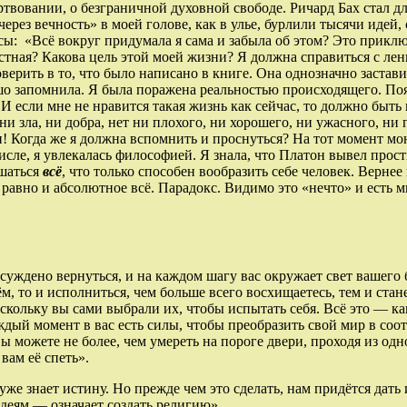
вовании, о безграничной духовной свободе. Ричард Бах стал для 
рез вечность» в моей голове, как в улье, бурлили тысячи идей, 
осы: «Всё вокруг придумала я сама и забыла об этом? Это прик
остная? Какова цель этой моей жизни? Я должна справиться с ле
верить в то, что было написано в книге. Она однозначно застав
ошо запомнила. Я была поражена реальностью происходящего. Поя
 если мне не нравится такая жизнь как сейчас, то должно быть 
и зла, ни добра, нет ни плохого, ни хорошего, ни ужасного, ни
сон! Когда же я должна вспомнить и проснуться? На тот момент м
числе, я увлекалась философией. Я знала, что Платон вывел про
ршаться
всё
, что только способен вообразить себе человек. Вернее
авно и абсолютное всё. Парадокс. Видимо это «нечто» и есть мы
 суждено вернуться, и на каждом шагу вас окружает свет вашего 
ём, то и исполниться, чем больше всего восхищаетесь, тем и стан
скольку вы сами выбрали их, чтобы испытать себя. Всё это — кам
ждый момент в вас есть силы, чтобы преобразить свой мир в соо
ы можете не более, чем умереть на пороге двери, проходя из од
вам её спеть».
 уже знает истину. Но прежде чем это сделать, нам придётся дать
идеям — означает создать религию»