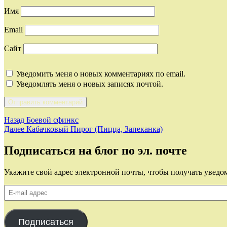
Имя
Email
Сайт
Уведомить меня о новых комментариях по email.
Уведомлять меня о новых записях почтой.
Навигация
Предыдущая
Назад
Боевой сфинкс
запись:
Следующая
Далее
Кабачковый Пирог (Пицца, Запеканка)
по
запись:
записям
Подписаться на блог по эл. почте
Укажите свой адрес электронной почты, чтобы получать уведом
E-
mail
адрес
Подписаться