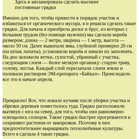
Здесь я запланировала сделать высокие
постоянные грядки
Именно для того, чтобы привести в порядок участок и
избавиться от органического мусора, я и решила сделать такие
грядки. Для начала я приобрела доски и брус, из которых с
большим трудом (без помощи мужчин) мы сделали короба
размером: длина — 2 метра, ширина — 1 метр, высота —
около 50 см. Далее выкопали ямы, глубиной примерно 20 см
(на штык лопаты), установили короба и начали их заполнять.
На дно заложили ветки, сухостой, убранный с участка,
следующим слоем — более мелкую органику: старую траву,
солому, листья. Каждый слой пересыпали слоем земли и
поливали раствором ЭМ-препарата «Байкал». Происходило
все это в начале апреля.
Прекрасно! Все, что лежало кучами после уборки участка и
обрезки деревьев поместилось туда. Грядки расположили
вытянув с юга на север, для того, чтобы они равномерно
освещались солнцем. Такие грядки быстрее прогреваются и
сохраняют растения от заморозков. Поэтому в них
предпочтительнее выращивать теплолюбивые культуры.
Всего я сделала 4 такие грядки.