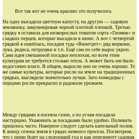
Вот так вот не очень красиво это получилось
На одну высадила цветную капусту, на другую — садовую
землянику, замульчировав черной плотной пленкой. Третью
грядку я оставила для низкорослых томатов сорта «Гномик» и
сладких перцев, которые высадила в июне. А вот с четвертой
грядкой я ошиблась, посадив туда «Винегрет»: ряд моркови,
лука, редиса, петрушки и т.п. Ещё сам по себе вырос укроп.
Сама идея смешанной посадки неплохая, но всем этим
культурам не требуется столько тепла. А может быть им было
недостачно влаги. В общем, выросли они не очень хорошо. Те
же самые культуры, которые росли на земле на традиционных
грядках, выглядели значительно лучше. Зато помидоры с
перцами росли прекрасно и радовали урожаем.
Между грядами я посеяла газон, а по углам посадила
настурцию. Ухаживать за посадками было удобно. Поливать
пришлось часто. Наверное следует сделать капельный полив.
К концу сезона земля в грядах немного просела. Посмотрим,
что с ними будет на следующий год и как перезимует садовая