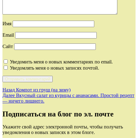
Имя
Email
Сайт
Уведомить меня о новых комментариях по email.
Уведомлять меня о новых записях почтой.
Навигация
Предыдущая
Назад
Компот из груш (на зиму)
запись:
Следующая
Далее
Вкусный салат из курицы с ананасами. Простой рецепт
по
запись:
— ничего лишнего.
записям
Подписаться на блог по эл. почте
Укажите свой адрес электронной почты, чтобы получать
уведомления о новых записях в этом блоге.