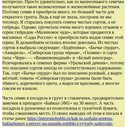
интересно. Просто удивительно, как из малюсенького семечка
получаются такие великолепные и жизнелюбивые растения.
Поэтому семян я приобрела много, по большей части для
открытого грунта. Ведь я ещё не знала, построим ли мы
теплицу. Я старалась покупать семена чистых сортов, а не
гибриды. Однако, прочитала очень много хороших отзывов о
серии гибридов «Малиновое чудо», которые продаются в
магазинах «Сады России» и приобрела пять видов семян этой
серии. В дальнейшем осталась вполне довольна. Из чистых
сортов я выбрала следующие: «Будёновка», «Бычье сердце»,
«Акварель», «Сибирская груша чёрная», «Гномик» и сорта
типа «Чери» — «Вишневовидный» и «Белый виноград».
Разочаровалась в семенах фирмы «Уральский дачник», потому
что описание сортов иногда не соответствовало содержанию.
Так, сорт «Бычье сердце» был по описанию розовый, а вырос
жёлтый; томаты «Сибирская груша» должны были быть
тёмного, коричневого цвета, а выросли красными, а многие
совсем не взошли.
Часть семян я посадила в грунт в стаканчики, предварительно
замочив в препарате «Байкал-ЭМ1» на 30 минут. А часть
посадила в рулончики из полиэтилена и туалетной бумаги,
чтобы сэкономить место. О своих выводах об этом я писала в
статье ранее
https://interesnohobbi.ru/kak-ja-sazhala-semena-
baklazhanov-i-percev-na-rassadu-oshibki-i-vyvody-sadovoda-