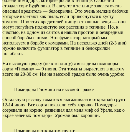
болели помидоры, которые росли в теплице. Особенно
страдал сорт Будёновка. В августе в теплице завелся очень
опасный вредитель — белокрылка. Это очень мелкие бабочки,
которые взлетают как пыль, если прикоснуться к кусту
томатов. Про этих вредителей пишут страшные вещи — они
могут погубить подчистую все растения в теплице. Но, к
счастью, на одном из сайтов я нашла простой и безвредный
способ борьбы с ними. Это фумигатор, который мы
используем в борьбе с комарами. На несколько дней (2-3 дня)
нужно включить фумигатор в теплице и белокрылки
погибают.
На высокую грядку (не в теплицу) я высадила помидоры
сорта «Гномик» — 9 июня. Эти томаты вырастают в высоту
всего на 20-30 см. Им на высокой грядке было очень удобно.
Помидоры Гномики на высокой грядке
Остальную рассаду томатов я высаживала в открытый грунт
12-14 июня. Все сорта показали себя хорошо. Помидоры
созревали на корню, развеивая для меня миф об Урале, как о
«крае зелёных помидор». Урожай был хороший.
Помидоры в открытом грунте