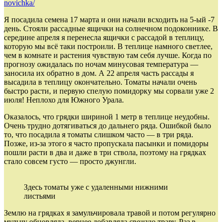
novichka/
Я посадила семена 17 марта и они начали всходить на 5-ый -7
день. Стояли рассадные ящички на солнечном подоконнике. В
середине апреля я перенесла ящички с рассадой в теплицу,
которую мы всё таки построили. В теплице намного светлее,
чем в комнате и растения чувствую там себя лучше. Когда по
прогнозу ожидалась по ночам минусовая температура —
заносила их обратно в дом. А 22 апреля часть рассады я
высадила в теплицу окончательно. Томаты начали очень
быстро расти, и первую спелую помидорку мы сорвали уже 2
июля! Неплохо для Южного Урала.
Оказалось, что грядки шириной 1 метр в теплице неудобны.
Очень трудно дотягиваться до дальнего ряда. Ошибкой было
то, что посадила я томаты слишком часто — в три ряда.
Позже, из-за этого я часто пропускала пасынки и помидоры
пошли расти в два и даже в три ствола, поэтому на грядках
стало совсем густо — просто джунгли.
Здесь томаты уже с удаленными нижними
листьями
Землю на грядках я замульчировала травой и потом регулярно
мульчу обновляла, вернее добавляла свежую траву. Раз в