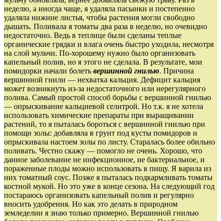
неделю, а иногда чаще, я удаляла пасынки и постепенно
удаляла нижние листья, чтобы растения могли свободно
дышать. Поливала я томаты два раза в неделю, но очевидно
недостаточно. Ведь в теплице были сделаны теплые
органические грядки и влага очень быстро уходила, несмотря
на слой мульчи. По-хорошему нужно было организовать
капельный полив, но я этого не сделала. В результате, мои
помидорки начали болеть
вершинной гнилью
. Причина
вершинной гнили — нехватка кальция. Дефицит кальция
может возникнуть из-за недостаточного или нерегулярного
полива. Самый простой способ борьбы с вершинной гнилью
— опрыскивание кальциевой селитрой. Но т.к. я не хотела
использовать химические препараты при выращивании
растений, то я пыталась бороться с вершинной гнилью при
помощи золы: добавляла в грунт под кусты помидоров и
опрыскивала настоем золы по листу. Старалась более обильно
поливать. Честно скажу — помогло не очень. Хорошо, что
данное заболевание не инфекционное, не бактериальное, и
пораженные плоды можно использовать в пищу. Я варила из
них томатный соус. Позже я пыталась подкармливать томаты
костной мукой. Но это уже в конце сезона. На следующий год
постараюсь организовать капельный полив и регулярно
вносить удобрения. Но как это делать в природном
земледелии я знаю только примерно. Вершинной гнилью