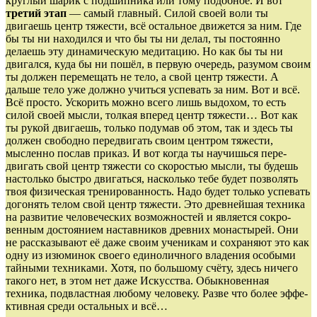
круглый шарик с подшипника или тому подобное. И вот
третий этап
— самый главный. Силой своей во­ли ты
двигаешь центр тяжести, всё остальное дви­жется за ним. Где
бы ты ни находился и что бы ты ни делал, ты постоянно
делаешь эту дина­мическую медитацию. Но как бы ты ни
двигался, куда бы ни пошёл, в первую очередь, разумом своим
ты должен перемещать не тело, а свой центр тяжести. А
дальше тело уже должно учиться успевать за ним. Вот и всё.
Всё просто. Ускорить можно всего лишь выдохом, то есть
силой своей мысли, толкая вперед центр тя­жести… Вот как
ты рукой двигаешь, только подумав об этом, так и здесь ты
должен свободно передвигать своим центром тяжести,
мысленно послав приказ. И вот когда ты научишься пере­
двигать свой центр тяжести со скоростью мысли, ты будешь
настолько быстро двигаться, насколько тебе будет позволять
твоя физическая трени­рован­ность. Надо будет только успевать
догонять телом свой центр тяжести. Это древнейшая техника
на развитие чело­веческих возможностей и является сокро­
венным достоянием наставников древних монастырей. Они
не рассказывают её даже своим уче­никам и сох­ра­няют это как
одну из изюминок своего еди­но­лич­ного владения особыми
тайными тех­никами. Хотя, по большому счёту, здесь ничего
тако­го нет, в этом нет даже Искусства. Обык­новенная
техника, под­вла­стная любому человеку. Разве что более эффе­
к­тивная среди остальных и всё…