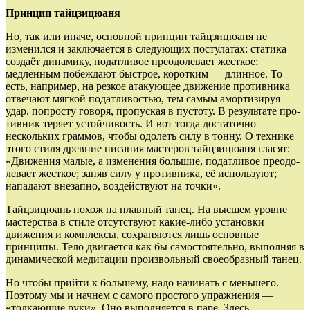
Принцип тайцзи­цюаня
Но, так или иначе, основной принцип тайцзи­цюаня не
изменился и заключается в следующих постулатах: статика
соз­даёт динамику, податливое прео­долевает жесткое;
медленным побеждают быст­рое, коротким — длинное. То
есть, например, на резкое атакующее движение противника
отвечают мягкой подат­ливостью, тем самым аморти­зируя
удар, по­прос­ту говоря, пропуская в пустоту. В результате про­
тивник теряет устойчивость. И вот тогда доста­точно
нескольких граммов, чтобы одолеть силу в тонну. О тех­нике
этого стиля древние писания мастеров тайцзи­цю­аня гласят:
«Движения малые, а изме­нения боль­шие, податливое преодо­
левает жесткое; заняв силу у противника, её используют;
нападают внезапно, воз­действуют на точки».
Тайцзицюань похож на плавный танец. На высшем уровне
мастерства в стиле отсутствуют какие-либо установки
движения и комплексы, сохра­няются лишь основные
принципы. Тело дви­гается как бы самостоя­тельно, выполняя в
дина­мической меди­тации произ­вольный свое­образный танец.
Но чтобы прийти к большему, надо начинать с ме­нь­шего.
Поэтому мы и начнем с самого простого уп­ра­ж­­нения —
«толкающие руки». Оно выполняется в паре. Здесь