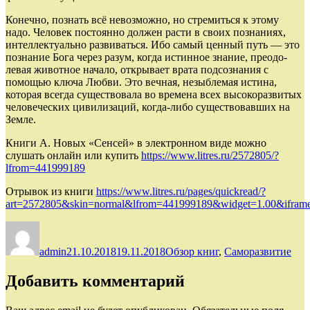
Конечно, познать всё невозможно, но стре­миться к этому
надо. Человек постоянно дол­жен расти в своих познаниях,
интел­лектуально разви­ваться. Ибо самый ценный путь — это
познание Бога через разум, когда истинное зна­ние, пре­одо­
левая животное начало, открывает врата под­сознания с
помощью ключа Любви. Это вечная, незыблемая истина,
которая всегда су­ществовала во времена всех высокоразвитых
человеческих цивилизаций, когда-либо существо­вавших на
Земле.
Книги А. Новых «Сенсей» в электронном виде можно
слушать онлайн или купить
https://www.litres.ru/2572805/?
lfrom=441999189
Отрывок из книги
https://www.litres.ru/pages/quickread/?
art=2572805&skin=normal&lfrom=441999189&widget=1.00&ifram
Автор
Опубликовано
Рубрики
admin
21.10.2018
19.11.2018
Обзор книг
,
Саморазвитие
Добавить комментарий