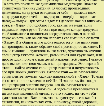
То есть это почти та же дина­ми­ческая медитация. Вначале
тренируешь технику дыхания. В любых производных
движениях, когда руки отводишь от себя — делаешь вдох,
когда руки идут к тебе — выдох; шаг вперёд — вдох, шаг
назад — вы­дох. При этом выдох ты делаешь как бы вниз жи­
вота, в «Хара», по подобию того, как мы на медитации
выдыхали через руки. То есть при выдо­хе концентрируешь
своё внимание и полностью сосредоточиваешься на этой
точке живота, как бы слегка напрягая его именно в области
«Хара». И в общем итоге добиваешься того, что начинаешь
контро­лировать таким образом своё производное дыхание. И
самое главное — чувствовать это место, чувство­вать именно
свой центр тяжести. Хочешь, разминайся или крути ката, или
просто ходи по кругу, или делай наклоны, всё равно. Глав­ное
дело выполняет твоя мысль и концентрация… Это
первый
этап
— найти именно свой центр тяже­сти и почув­ствовать
его при любых движениях.
Второй этап
— на разрастание
точки центра тяжести, сконцентрированной в «Хара». То есть
ты мысленно посылаешь в неё Ци. И эта точка, благо­даря
концен­трации энергии воздуха, как бы разрастается и
становится круглой и плотной. И здесь она превра­щается в
шарик или маленький мячик, во что угодно, на что у тебя
фантазии хватит. Важно то, что ты чувствуешь его как бы
физически, как что-то там есть, к примеру, такой здоровый,