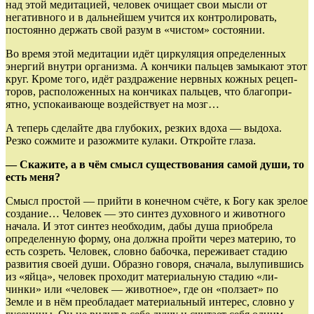
над этой медитацией, человек очищает свои мысли от
негативного и в дальнейшем учится их контро­лировать,
постоянно держать свой ра­зум в «чистом» состоянии.
Во время этой медитации идёт циркуляция определенных
энергий внутри организма. А кон­чики пальцев замыкают этот
круг. Кро­ме того, идёт раздражение нервных кожных рецеп­
торов, располо­жен­ных на кончиках пальцев, что благопри­
ятно, успокаивающе воздействует на мозг…
А теперь сделайте два глубоких, резких вдоха — выдоха.
Резко сожмите и разожмите кулаки. Откройте глаза.
— Скажите, а в чём смысл существования самой души, то
есть меня?
Смысл простой — прийти в конечном счёте, к Богу как зрелое
создание… Человек — это синтез духов­­ного и животного
начала. И этот синтез не­обхо­дим, дабы душа приобрела
определенную форму, она должна пройти через материю, то
есть созреть. Человек, словно бабочка, переживает ста­дию
разви­тия своей души. Образно говоря, сначала, вылу­пившись
из «яйца», человек проходит материальную стадию «ли­
чинки» или «человек — животное», где он «ползает» по
Земле и в нём преобладает матери­альный интерес, словно у