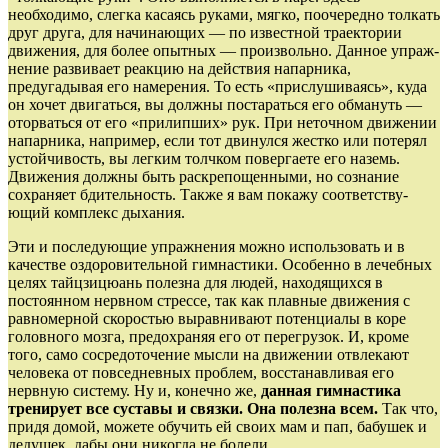
необходимо, слегка касаясь руками, мяг­ко, поочередно толкать
друг друга, для начинающих — по известной траектории
движения, для более опытных — произвольно. Данное упраж­
нение разви­вает реакцию на действия напарника,
предугадывая его намерения. То есть «прислу­ши­ва­ясь», куда
он хочет двигаться, вы должны постараться его обмануть —
оторваться от его «прилипших» рук. При неточном движении
на­пар­ника, например, если тот двинулся жестко или потерял
устойчивость, вы легким толчком по­вер­гаете его наземь.
Движения должны быть рас­кре­­пощенными, но сознание
сохраняет бдительность. Также я вам покажу соответ­ству­
ющий комплекс дыхания.
Эти и последующие упражнения можно использо­вать и в
качестве оздоровительной гим­настики. Осо­бенно в лечебных
целях тайцзи­цюань полезна для людей, находящихся в
постоян­ном нервном стрессе, так как плавные движения с
рав­номерной скоростью выравнивают потенциалы в коре
головного мозга, предохраняя его от перегру­зок. И, кроме
того, само сосредоточение мысли на движении отвлекают
человека от повседневных проблем, восстанавливая его
нервную систему. Ну и, конечно же,
данная гимнас­тика
тренирует все суставы и связки. Она полезна всем.
Так что,
придя домой, можете обучить ей своих мам и пап, бабушек и
дедушек, дабы они никогда не болели.