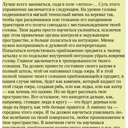
Лучше всего заниматься, сидя в позе «лото­са»… Суть этого
упражнения заключается в сле­дующем. На уровне головы
подвешивается мягкий теннисный мячик на веревке так,
чтобы при раскачивании или толкании его напарником
траектория его полета совпадала с место­нахож­дением твоей
головы. Твоя задача просто научиться уклоняться, исключив
при этом привычные органы контроля в окружающем
пространстве, и больше полагаться на интуицию. Мячик
нужно воспри­нимать в духовной его интерпретации.
Попытаться почувствовать приближение предмета к твоему
затыл­ку и по подсказке внутренней интуиции убрать вовремя
голову. Главное заключается в тре­нированности твоего
сознания. Ты должен при­вести состояние своего разума в
полный штиль, чтоб он напоминал гладь озера. И в этой
полной тишине тво­его сознания приближающейся предмет, в
нашем случае мячик, будет как камешек, который кидают по
этой глади озера, создавая рябь, или как лодка, или как катер
— как хочешь это назови. Но он будет рассекать твое
пространство. Все остальное, что находится дальше, как,
например, стоящие люди в кругу — это будут деревья или
люди на берегу, как тебе больше нравится. А именно ты —
середина этого озера. И ты должен научиться улавливать лю­
бое колебание на твоей повер­хности, любое проникновение в
твое пространство. В конечном счете ты научишься
чувствовать при­ближение чуже­родного предмета и все, что