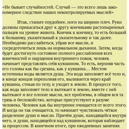
«Не бы­вает случайностей. Случай — это всего лишь за­ко­
номерное следствие наших неконтро­ли­ру­емых мыслей»
Итак, станьте поудобнее, ноги на ширине плеч. Руки
должны прикасаться друг к другу кончиками растопыренных
пальцев на уровне живота. Кончик к кончику, то есть большой
к боль­шому, указательный к указательному и так далее.
Необходимо расслабиться, убрав все мысли, и
сосредоточиться лишь на нормальном дыхании. Затем, когда
будет достигнуто состояние полного расслабления всех
конечностей и ощущения внутрен­него покоя, человек
начинает представлять себя кувшином. То есть, верхняя часть
его головы как бы срезана, как у кувшина… Местом
источника во­ды является душа. Эта вода заполняет всё тело и,
в конце концов переполняя его, выливается через край
кувшина, стекая по телу, и уходит в землю. В про­цессе того,
как вода заполняет тело и вытекает в землю, вместе с ней
вытекают и все плохие мысли, все проблемы, в общем вся та
грязь и беспокойство, которые присутствуют в разуме
человека. Человек как бы внутренне очищается от всего этого.
И когда он так очищается, то начинает чувствовать чёткое
разделение души и мысли. Причём души, находя­щейся внутри
него, и души, находящейся над кув­шином, которая наблюдает
за процессом. В конечном итоге, при ежедневных занятиях