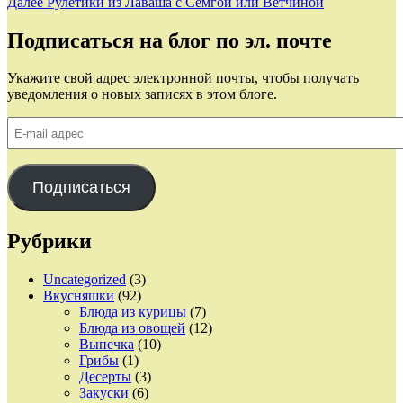
запись:
Следующая
Далее
Рулетики из Лаваша с Семгой или Ветчиной
по
запись:
записям
Подписаться на блог по эл. почте
Укажите свой адрес электронной почты, чтобы получать
уведомления о новых записях в этом блоге.
E-
mail
адрес
Подписаться
Рубрики
Uncategorized
(3)
Вкусняшки
(92)
Блюда из курицы
(7)
Блюда из овощей
(12)
Выпечка
(10)
Грибы
(1)
Десерты
(3)
Закуски
(6)