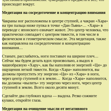
про­исходит вокруг.
Медитация на сосредоточение и концентрацию внимания
Чакраны ног расположены в центре ступней, а чакран «Хара»
на три пальца ниже пупка в точке «Дан-Тьянь»… «Хара» в
переводе с японского означает живот. Это центр человека, что
практически совпа­дает с центром тяжести, в том числе в
физическом и геометрическом смысле. Эта медитация, также
как направлена на сосредоточение и концентрацию
внимания…
Станьте, расслабьтесь, ноги поставьте на ширине плеч…
Сейчас мы будем делать вдох произвольно, а выдох в
чашеобразную «Хару», как бы наполняя ее энергией «Ци» до
ощущения легкой тяжести. Когда «Хара» наполнится, вы
должны пропустить эту энергию «Ци» из «Хара» в ноги,
через центр ступеней и в землю… Когда «Хара» наполнится,
вы должны «вылить» эту энергию через ноги, через центр
ступеней в землю. Всего около десяти минут.
Сделайте два глубоких вдоха — выдоха. Резко сожмите
кулаки, откройте глаза.
Медитация на очищение мысли от негатив­ного