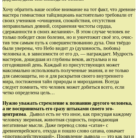
Хочу обратить ваше особое внимание на тот факт, что древние
мастера гимнастики тайцзицюань насто­ятельно требовали от
своих учеников «очи­щения, спокойствия, отсутствия
неправильных деяний, сох­ранения чистоты сердца,
сдержанности в своих желаниях». В этом случае человек не
только победит свои болезни, но и уничтожит своё эго, очис­
тив тем самым путь к совершенствованию духа. Они твёрдо
были уверены, что Небо видит дэ (духов­ность, любовь)
человека и, в зависимости от его дэ, — награждает. Мудрость
мастеров, дошедшая из глу­бины веков, актуальна и на
сегодняшний день. Каждый из присутствующих может
максимально использовать полученные знания, и не только
для самозащиты, но и для раскрытия своего внутрен­него
мира, постижения тайн природы и мирозда­ния. Всегда
следует помнить, что человек может добиться всего, если
четко определена цель…
Нужно уважать стремление к познанию другого человека,
а не воспринимать его сразу штыками своего эго­
центризма
. Дьявол есть не что иное, как присущая каждому
человеку звериная, животная сущность, порождающая
негативные мысли. Даже перевод слова «сатан» с
древнееврейского, откуда и пошло слово сатана, означает
«противо­действующий». Проявление дьявола — это как раз и