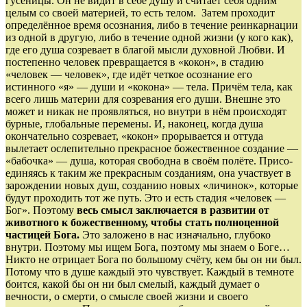
гусеницы. Он не видит в себе душу и считает себя одним
целым со своей материей, то есть телом. Затем проходит
определённое время осознания, либо в течение реинкарнации
из одной в другую, либо в течение одной жизни (у кого как),
где его душа созревает в благой мысли духовной Любви. И
посте­пенно человек превра­щается в «кокон», в стадию
«человек — человек», где идёт четкое осознание его
истинного «я» — души и «кокона» — тела. Причём тела, как
всего лишь мате­рии для созревания его души. Внешне это
может и никак не проявляться, но внутри в нём происходят
бурные, глобальные перемены. И, наконец, когда душа
окончательно созревает, «кокон» прорывается и оттуда
вылетает ослепи­тельно прекрасное божественное создание —
«бабочка» — душа, которая свободна в своём полёте. Присо­
единяясь к таким же прекрасным созданиям, она участвует в
зарождении новых душ, созданию новых «личинок», которые
будут проходить тот же путь. Это и есть стадия «человек —
Бог». Поэтому
весь смысл заключается в развитии от
животного к божественному, чтобы стать полноценной
частицей Бога.
Это заложено в нас изначально, глубоко
внутри. Поэтому мы ищем Бога, поэтому мы знаем о Боге…
Никто не отрицает Бога по большому счёту, кем бы он ни был.
Потому что в душе каждый это чувствует. Каждый в темноте
боится, какой бы он ни был смелый, каждый думает о
вечности, о смерти, о смысле своей жизни и своего