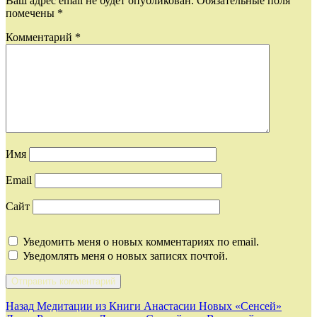
Ваш адрес email не будет опубликован.
Обязательные поля
помечены
*
Комментарий
*
Имя
Email
Сайт
Уведомить меня о новых комментариях по email.
Уведомлять меня о новых записях почтой.
Навигация
Предыдущая
Назад
Медитации из Книги Анастасии Новых «Сенсей»