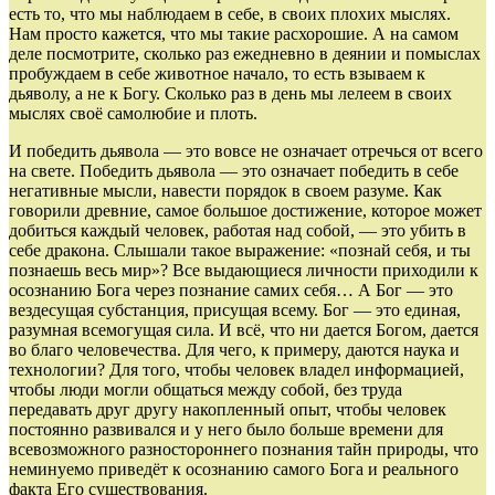
есть то, что мы наблюдаем в себе, в своих плохих мыслях.
Нам просто кажется, что мы такие расхоро­шие. А на самом
деле посмотрите, сколько раз ежед­нев­но в деянии и помыслах
пробуждаем в себе живот­ное начало, то есть взываем к
дьяволу, а не к Богу. Сколько раз в день мы лелеем в своих
мыслях своё самолюбие и плоть.
И победить дьявола — это вовсе не означает отречься от всего
на свете. По­бе­дить дьявола — это означает победить в себе
нега­тивные мысли, навести порядок в своем разуме. Как
говорили древние, самое большое достижение, которое может
добиться каждый человек, работая над собой, — это убить в
себе дракона. Слышали такое выражение: «познай себя, и ты
познаешь весь мир»? Все выдающиеся лично­сти приходили к
осознанию Бога через познание самих себя… А Бог — это
вездесущая субстанция, при­сущая всему. Бог — это единая,
разумная всемо­гущая сила. И всё, что ни дается Богом, дается
во благо человечества. Для чего, к примеру, даются наука и
технологии? Для того, чтобы человек владел информацией,
чтобы люди могли общаться между собой, без труда
передавать друг другу накопленный опыт, чтобы человек
посто­янно развивался и у него было больше времени для
всевозможного разностороннего познания тайн при­роды, что
неминуемо приведёт к осознанию самого Бога и реального
факта Его существования.