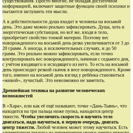
существования. Просто многие, не обладая достаточной
информацией, включают защитные функции своей психики и
пытаются заглушить эти мысли.
А в действительности душа вхо­дит в человека на восьмой
день. Это даже мож­но реально зафиксировать. Душа, хоть и
энер­гетическая субстанция, но всё же, входя в тело,
приобретает свойство тонкой материи. Поэтому вес
новорожденного на восьмой день резко увеличивается от 3 до
20 грамм. А иногда, в исключительных случаях, и до 50
грамм. Это реально можно зафиксировать, если точно
контролировать вес новорожденного, начиная с седьмого дня,
с учётом входящего и исходящего из него. То есть на восьмой
день происходит рез­кий скачок в весе новорожденного. Кроме
того, именно на восьмой день взгляд у ребёнка становиться
«живой», лучистый. Это невозможно не заметить.
Древнейшая техника на развитие чело­веческих
возможностей
В «Хара», или как её ещё называют, точке «Дань-Тьянь», что
находится на три пальца ниже пупка, находится центр
тяжести.
Чтобы увеличить ско­рость и научить тело
двигаться, надо научиться, в первую очередь, двигать
центр тяжести.
Любой человек может этому научиться. Есть
элемен­тарная техника на перемещение своего центра тяжес­ти.