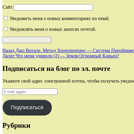
Сайт
Уведомить меня о новых комментариях по email.
Уведомлять меня о новых записях почтой.
Навигация
Предыдущая
Назад
Джо Витале. Метод Хоопонопоно — Система Преображени
запись:
Следующая
Далее
Что меня удивило (2) — Земля Огромный Карьер?
по
запись:
записям
Подписаться на блог по эл. почте
Укажите свой адрес электронной почты, чтобы получать уведом
E-
mail
адрес
Подписаться
Рубрики