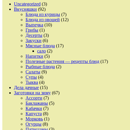
Uncategorized
(3)
Вкусняшки
(92)
Блюда из курицы
(7)
Блюда из овощей
(12)
Выпечка
(10)
Грибы
(1)
Десерты
(3)
Закуски
(6)
Мясные блюда
(17)
сало
(2)
Напитки
(5)
Полезные растения — рецепты блюд
(17)
Рыбные блюда
(2)
Салаты
(9)
Супы
(4)
Тыква
(4)
Дела дачные
(15)
Заготовки на зиму
(67)
Ассорти
(7)
Баклажаны
(5)
Кабачки
(7)
Капуста
(8)
Морковь
(1)
Огурцы
(8)
Патиссоны
(3)