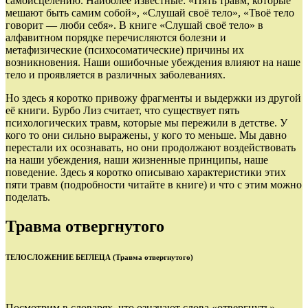
самоисцелению. Наиболее известные: «Пять травм, которые
мешают быть самим собой», «Слушай своё тело», «Твоё тело
говорит — люби себя». В книге «Слушай своё тело» в
алфавитном порядке перечисляются болезни и
метафизические (психосоматические) причины их
возникновения. Наши ошибочные убеждения влияют на наше
тело и проявляется в различных заболеваниях.
Но здесь я коротко привожу фрагменты и выдержки из другой
её книги. Бурбо Лиз считает, что существует пять
психологических травм, которые мы пережили в детстве. У
кого то они сильно выражены, у кого то меньше. Мы давно
перестали их осознавать, но они продолжают воздействовать
на наши убеждения, наши жизненные принципы, наше
поведение. Здесь я коротко описываю характеристики этих
пяти травм (подробности читайте в книге) и что с этим можно
поделать.
Травма отвергнутого
ТЕЛОСЛОЖЕНИЕ БЕГЛЕЦА (Травма отвергнутого)
Посмотрим в словарях, что означают слова «отвергнуть»,