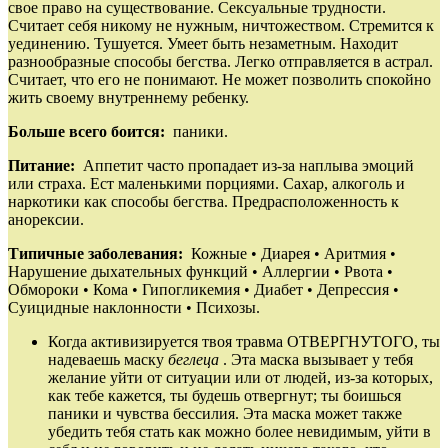
свое право на существование. Сексуальные трудности.
Считает себя никому не нужным, ничтожеством. Стремится к
уединению. Тушуется. Умеет быть незаметным. Находит
разнообразные способы бегства. Легко отправляется в астрал.
Считает, что его не понимают. Не может позволить спокойно
жить своему внутреннему ребенку.
Больше всего боится:
паники.
Питание:
Аппетит часто пропадает из‑за наплыва эмоций
или страха. Ест маленькими порциями. Сахар, алкоголь и
наркотики как способы бегства. Предрасположенность к
анорексии.
Типичные заболевания:
Кожные • Диарея • Аритмия •
Нарушение дыхательных функций • Аллергии • Рвота •
Обмороки • Кома • Гипогликемия • Диабет • Депрессия •
Суицидные наклонности • Психозы.
Когда активизируется твоя травма ОТВЕРГНУТОГО, ты
надеваешь маску
беглеца
. Эта маска вызывает у тебя
желание уйти от ситуации или от людей, из‑за которых,
как тебе кажется, ты будешь отвергнут; ты боишься
паники и чувства бессилия. Эта маска может также
убедить тебя стать как можно более невидимым, уйти в