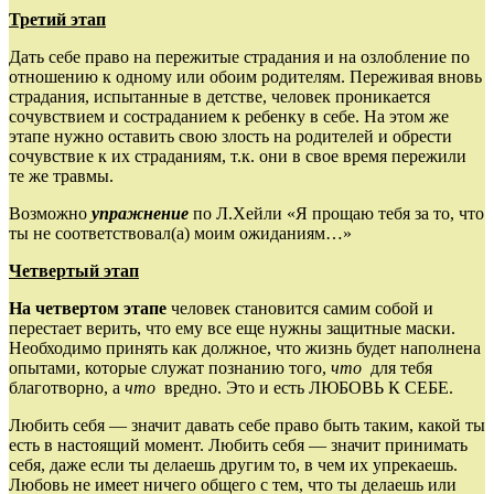
Третий этап
Дать себе право на пережитые страдания и на озлобление по
отношению к одному или обоим родителям. Переживая вновь
страдания, испытанные в детстве, человек проникается
сочувствием и состраданием к ребенку в себе. На этом же
этапе нужно оставить свою злость на родителей и обрести
сочувствие к их страданиям, т.к. они в свое время пережили
те же травмы.
Возможно
упражнение
по Л.Хейли «Я прощаю тебя за то, что
ты не соответствовал(а) моим ожиданиям…»
Четвертый этап
На четвертом этапе
человек становится самим собой и
перестает верить, что ему все еще нужны защитные маски.
Необходимо принять как должное, что жизнь будет наполнена
опытами, которые служат познанию того,
что
для тебя
благотворно, а
что
вредно. Это и есть ЛЮБОВЬ К СЕБЕ.
Любить себя — значит давать себе право быть таким, какой ты
есть в настоящий момент. Любить себя — значит принимать
себя, даже если ты делаешь другим то, в чем их упрекаешь.
Любовь не имеет ничего общего с тем, что ты делаешь или