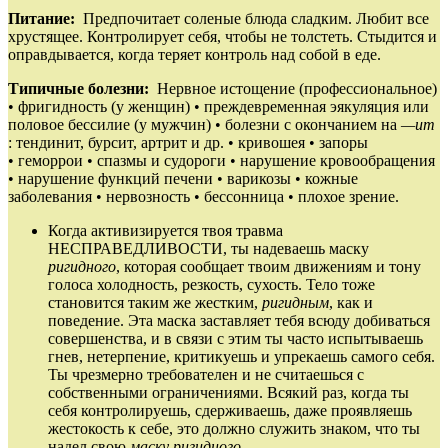
Питание:
Предпочитает соленые блюда сладким. Любит все
хрустящее. Контролирует себя, чтобы не толстеть. Стыдится и
оправдывается, когда теряет контроль над собой в еде.
Типичные болезни:
Нервное истощение (профессиональное)
• фригидность (у женщин) • преждевременная эякуляция или
половое бессилие (у мужчин) • болезни с окончанием на
—ит
: тендинит, бурсит, артрит и др. • кривошея • запоры
• геморрои • спазмы и судороги • нарушение кровообращения
• нарушение функций печени • варикозы • кожные
заболевания • нервозность • бессонница • плохое зрение.
Когда активизируется твоя травма
НЕСПРАВЕДЛИВОСТИ, ты надеваешь маску
ригидного
, которая сообщает твоим движениям и тону
голоса холодность, резкость, сухость. Тело тоже
становится таким же жестким,
ригидным
, как и
поведение. Эта маска заставляет тебя всюду добиваться
совершенства, и в связи с этим ты часто испытываешь
гнев, нетерпение, критикуешь и упрекаешь самого себя.
Ты чрезмерно требователен и не считаешься с
собственными ограничениями. Всякий раз, когда ты
себя контролируешь, сдерживаешь, даже проявляешь
жестокость к себе, это должно служить знаком, что ты
надел свою
маску ригидного.