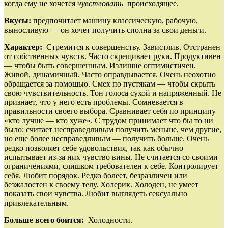
когда ему не хочется
чувствовать
происходящее.
Вкусы:
предпочитает машину классическую, рабочую,
выносливую — он хочет получить сполна за свои деньги.
Характер:
Стремится к совершенству. Завистлив. Отстранен
от собственных чувств. Часто скрещивает руки. Продуктивен
— чтобы быть совершенным. Излишне оптимистичен.
Живой, динамичный. Часто оправдывается. Очень неохотно
обращается за помощью. Смех по пустякам — чтобы скрыть
свою чувствительность. Тон голоса сухой и напряженный. Не
признает, что у него есть проблемы. Сомневается в
правильности своего выбора. Сравнивает себя по принципу
«кто лучше — кто хуже». С трудом принимает что бы то ни
было: считает несправедливым получить меньше, чем другие,
но еще более несправедливым — получить больше. Очень
редко позволяет себе удовольствия, так как обычно
испытывает из‑за них чувство вины. Не считается со своими
ограничениями, слишком требователен к себе. Контролирует
себя. Любит порядок. Редко болеет, безразличен или
безжалостен к своему телу. Холерик. Холоден, не умеет
показать свои чувства. Любит выглядеть сексуально
привлекательным.
Больше всего боится:
Холодности.