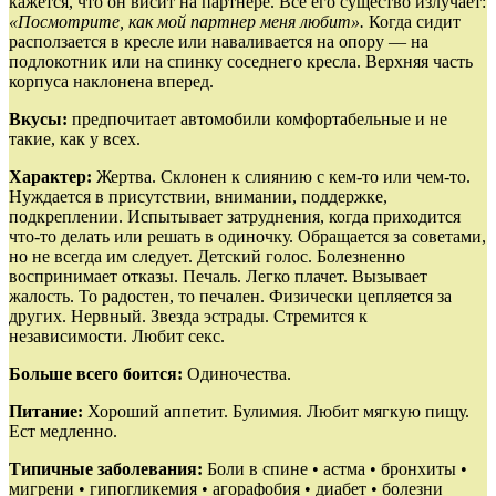
кажется, что он висит на партнере. Все его существо излучает:
«Посмотрите, как мой партнер меня любит».
Когда сидит
расползается в кресле или наваливается на опору — на
подлокотник или на спинку соседнего кресла. Верхняя часть
корпуса наклонена вперед.
Вкусы:
предпочитает автомобили комфортабельные и не
такие, как у всех.
Характер:
Жертва. Склонен к слиянию с кем‑то или чем‑то.
Нуждается в присутствии, внимании, поддержке,
подкреплении. Испытывает затруднения, когда приходится
что‑то делать или решать в одиночку. Обращается за советами,
но не всегда им следует. Детский голос. Болезненно
воспринимает отказы. Печаль. Легко плачет. Вызывает
жалость. То радостен, то печален. Физически цепляется за
других. Нервный. Звезда эстрады. Стремится к
независимости. Любит секс.
Больше всего боится:
Одиночества.
Питание:
Хороший аппетит. Булимия. Любит мягкую пищу.
Ест медленно.
Типичные заболевания:
Боли в спине • астма • бронхиты •
мигрени • гипогликемия • агорафобия • диабет • болезни