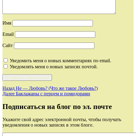
Имя
Email
Сайт
Уведомить меня о новых комментариях по email.
Уведомлять меня о новых записях почтой.
Навигация
Предыдущая
Назад
Не — Любовь? (Что же такое Любовь?)
запись:
Следующая
Далее
Баклажаны с перцем и помидорами
по
запись:
записям
Подписаться на блог по эл. почте
Укажите свой адрес электронной почты, чтобы получать
уведомления о новых записях в этом блоге.
E-