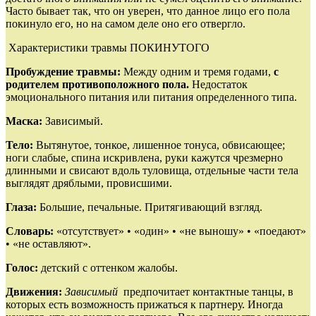
Часто бывает так, что он уверен, что данное лицо его пола
покинуло его, но на самом деле оно его отвергло.
Характеристики травмы ПОКИНУТОГО
Пробуждение травмы:
Между одним и тремя годами,
с
родителем противоположного пола.
Недостаток
эмоционального питания или питания определенного типа.
Маска:
Зависимый.
Тело:
Вытянутое, тонкое, лишенное тонуса, обвисающее;
ноги слабые, спина искривлена, руки кажутся чрезмерно
длинными и свисают вдоль туловища, отдельные части тела
выглядят дряблыми, провисшими.
Глаза:
Большие, печальные. Притягивающий взгляд.
Словарь:
«отсутствует» • «один» • «не выношу» • «поедают»
• «не оставляют».
Голос:
детский с оттенком жалобы.
Движения:
Зависимый
предпочитает контактные танцы, в
которых есть возможность прижаться к партнеру. Иногда