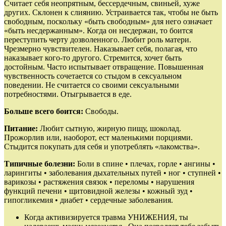
Считает себя неопрятным, бессердечным, свиньей, хуже
других. Склонен к слиянию. Устраивается так, чтобы не быть
свободным, поскольку «быть свободным» для него означает
«быть несдержанным». Когда он несдержан, то боится
переступить черту дозволенного. Любит роль матери.
Чрезмерно чувствителен. Наказывает себя, полагая, что
наказывает кого‑то другого. Стремится, хочет быть
достойным. Часто испытывает отвращение. Повышенная
чувственность сочетается со стыдом в сексуальном
поведении. Не считается со своими сексуальными
потребностями. Отыгрывается в еде.
Больше всего боится:
Свободы.
Питание:
Любит сытную, жирную пищу, шоколад.
Прожорлив или, наоборот, ест маленькими порциями.
Стыдится покупать для себя и употреблять «лакомства».
Типичные болезни:
Боли в спине • плечах, горле • ангины •
ларингиты • заболевания дыхательных путей • ног • ступней •
варикозы • растяжения связок • переломы • нарушения
функций печени • щитовидной железы • кожный зуд •
гипогликемия • диабет • сердечные заболевания.
Когда активизируется травма УНИЖЕНИЯ, ты