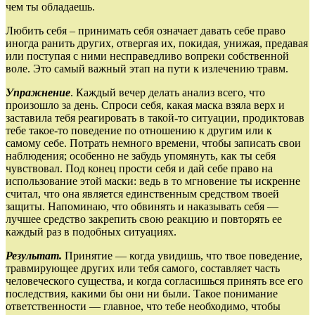
чем ты обладаешь.
Любить себя – принимать себя означает давать себе право
иногда ранить других, отвергая их, покидая, унижая, предавая
или поступая с ними несправедливо вопреки собственной
воле. Это самый важный этап на пути к излечению травм.
Упражнение
. Каждый вечер делать анализ всего, что
произошло за день. Спроси себя, какая маска взяла верх и
заставила тебя реагировать в такой‑то ситуации, продиктовав
тебе такое‑то поведение по отношению к другим или к
самому себе. Потрать немного времени, чтобы записать свои
наблюдения; особенно не забудь упомянуть, как ты себя
чувствовал. Под конец прости себя и дай себе право на
использование этой маски: ведь в то мгновение ты искренне
считал, что она является единственным средством твоей
защиты. Напоминаю, что обвинять и наказывать себя —
лучшее средство закрепить свою реакцию и повторять ее
каждый раз в подобных ситуациях.
Результат.
Принятие — когда увидишь, что твое поведение,
травмирующее других или тебя самого, составляет часть
человеческого существа, и когда согласишься принять все его
последствия, какими бы они ни были. Такое понимание
ответственности — главное, что тебе необходимо, чтобы