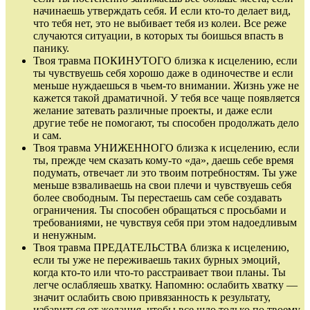
начинаешь утверждать себя. И если кто‑то делает вид,
что тебя нет, это не выбивает тебя из колеи. Все реже
случаются ситуации, в которых ты боишься впасть в
панику.
Твоя травма ПОКИНУТОГО близка к исцелению, если
ты чувствуешь себя хорошо даже в одиночестве и если
меньше нуждаешься в чьем‑то внимании. Жизнь уже не
кажется такой драматичной. У тебя все чаще появляется
желание затевать различные проекты, и даже если
другие тебе не помогают, ты способен продолжать дело
и сам.
Твоя травма УНИЖЕННОГО близка к исцелению, если
ты, прежде чем сказать кому‑то «да», даешь себе время
подумать, отвечает ли это твоим потребностям. Ты уже
меньше взваливаешь на свои плечи и чувствуешь себя
более свободным. Ты перестаешь сам себе создавать
ограничения. Ты способен обращаться с просьбами и
требованиями, не чувствуя себя при этом надоедливым
и ненужным.
Твоя травма ПРЕДАТЕЛЬСТВА близка к исцелению,
если ты уже не переживаешь таких бурных эмоций,
когда кто‑то или что‑то расстраивает твои планы. Ты
легче ослабляешь хватку. Напомню: ослабить хватку —
значит ослабить свою привязанность к результату,
избавиться от желания, чтобы все шло только по твоему