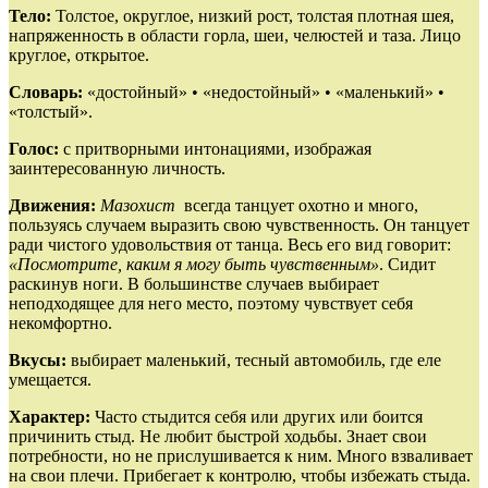
Тело:
Толстое, округлое, низкий рост, толстая плотная шея,
напряженность в области горла, шеи, челюстей и таза. Лицо
круглое, открытое.
Словарь:
«достойный» • «недостойный» • «маленький» •
«толстый».
Голос:
с притворными интонациями, изображая
заинтересованную личность.
Движения:
Мазохист
всегда танцует охотно и много,
пользуясь случаем выразить свою чувственность. Он танцует
ради чистого удовольствия от танца. Весь его вид говорит:
«Посмотрите, каким я могу быть чувственным»
. Сидит
раскинув ноги. В большинстве случаев выбирает
неподходящее для него место, поэтому чувствует себя
некомфортно.
Вкусы:
выбирает маленький, тесный автомобиль, где еле
умещается.
Характер:
Часто стыдится себя или других или боится
причинить стыд. Не любит быстрой ходьбы. Знает свои
потребности, но не прислушивается к ним. Много взваливает
на свои плечи. Прибегает к контролю, чтобы избежать стыда.