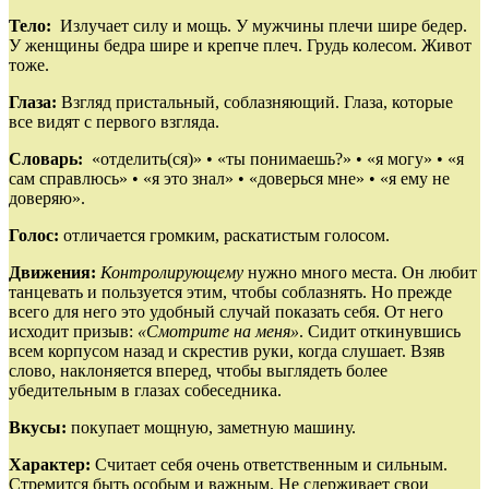
Тело:
Излучает силу и мощь. У мужчины плечи шире бедер.
У женщины бедра шире и крепче плеч. Грудь колесом. Живот
тоже.
Глаза:
Взгляд пристальный, соблазняющий. Глаза, которые
все видят с первого взгляда.
Словарь:
«отделить(ся)» • «ты понимаешь?» • «я могу» • «я
сам справлюсь» • «я это знал» • «доверься мне» • «я ему не
доверяю».
Голос:
отличается громким, раскатистым голосом.
Движения:
Контролирующему
нужно много места. Он любит
танцевать и пользуется этим, чтобы соблазнять. Но прежде
всего для него это удобный случай показать себя. От него
исходит призыв:
«Смотрите на меня»
. Сидит откинувшись
всем корпусом назад и скрестив руки, когда слушает. Взяв
слово, наклоняется вперед, чтобы выглядеть более
убедительным в глазах собеседника.
Вкусы:
покупает мощную, заметную машину.
Характер:
Считает себя очень ответственным и сильным.
Стремится быть особым и важным. Не сдерживает свои