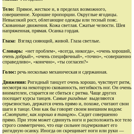
Тело:
Прямое, жесткое и, в пределах возможного,
совершенное. Хорошие пропорции. Округлые ягодицы.
Невысокий рост, облегающие одежды или тесный пояс.
Скованные движения. Кожа светлая. Сжатые челюсти. Шея
напряженная, прямая. Осанка гордая.
Глаза:
Взгляд сияющий, живой. Глаза светлые.
Словарь:
«нет проблем», «всегда, никогда», «очень хороший,
очень добрый», «очень специфичный», «точно», «совершенно
справедливо», «конечно», «ты согласен?»
Голос:
речь несколько механическая и сдержанная.
Движения:
Ригидный танцует очень хорошо, чувствует ритм,
несмотря на некоторую скованность, негибкость ног. Он очень
внимателен, старается не сбиться с ритма. Чаще других
посещает курсы танцев. Самые
ригидные
выделяются
серьезностью, держатся очень прямо и, похоже, считают свои
шаги в танце. Они как бы говорят своим внешним видом:
«Смотрите, как хорошо я танцую»
. Сидит совершенно
прямо. При этом может сдвинуть ноги и расположить все тело
строго симметрично, что еще сильнее подчеркивает его
ригидную осанку. Иногда он скрещивает ноги или руки —