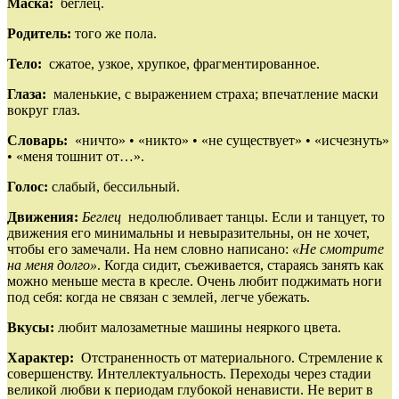
Маска:
беглец.
Родитель:
того же пола.
Тело:
сжатое, узкое, хрупкое, фрагментированное.
Глаза:
маленькие, с выражением страха; впечатление маски
вокруг глаз.
Словарь:
«ничто» • «никто» • «не существует» • «исчезнуть»
• «меня тошнит от…».
Голос:
слабый, бессильный.
Движения:
Беглец
недолюбливает танцы. Если и танцует, то
движения его минимальны и невыразительны, он не хочет,
чтобы его замечали. На нем словно написано:
«Не смотрите
на меня долго»
. Когда сидит, съеживается, стараясь занять как
можно меньше места в кресле. Очень любит поджимать ноги
под себя: когда не связан с землей, легче убежать.
Вкусы:
любит малозаметные машины неяркого цвета.
Характер:
Отстраненность от материального. Стремление к
совершенству. Интеллектуальность. Переходы через стадии
великой любви к периодам глубокой ненависти. Не верит в