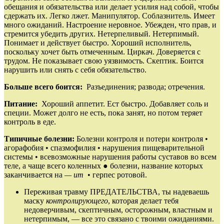
обещания и обязательства или делает усилия над собой, чтобы
сдержать их. Легко лжет. Манипулятор. Соблазнитель. Имеет
много ожиданий. Настроение неровное. Убежден, что прав, и
стремится убедить других. Нетерпеливый. Нетерпимый.
Понимает и действует быстро. Хороший исполнитель,
поскольку хочет быть отмеченным. Циркач. Доверяется с
трудом. Не показывает свою уязвимость. Скептик. Боится
нарушить или снять с себя обязательство.
Больше всего боится:
Разъединения; развода; отречения.
Питание:
Хороший аппетит. Ест быстро. Добавляет соль и
специи. Может долго не есть, пока занят, но потом теряет
контроль в еде.
Типичные болезни:
Болезни контроля и потери контроля •
агорафобия • спазмофилия • нарушения пищеварительной
системы • всевозможные нарушения работы суставов во всем
теле, а чаще всего коленных ● болезни, название которых
заканчивается на
— ит
• герпес ротовой.
Переживая травму ПРЕДАТЕЛЬСТВА, ты надеваешь
маску
контролирующего
, которая делает тебя
недоверчивым, скептичным, осторожным, властным и
нетерпимым, — все это связано с твоими ожиданиями.