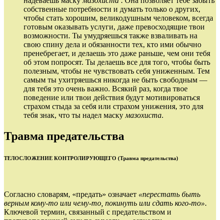
надеваешь маску
мазохиста
. Она позволяет тебе забыть
собственные потребности и думать только о других,
чтобы стать хорошим, великодушным человеком, всегда
готовым оказывать услуги, даже превосходящие твои
возможности. Ты умудряешься также взваливать на
свою спину дела и обязанности тех, кто ими обычно
пренебрегает, и делаешь это даже раньше, чем они тебя
об этом попросят. Ты делаешь все для того, чтобы быть
полезным, чтобы не чувствовать себя униженным. Тем
самым ты ухитряешься никогда не быть свободным —
для тебя это очень важно. Всякий раз, когда твое
поведение или твои действия будут мотивироваться
страхом стыда за себя или страхом унижения, это для
тебя знак, что ты надел маску
мазохиста
.
Травма предательства
ТЕЛОСЛОЖЕНИЕ КОНТРОЛИРУЮЩЕГО (Травма предательства)
Согласно словарям, «предать» означает
«перестать
быть
верным
кому
‑
то
или
чему
‑
то
,
покинуть
или
сдать
кого
‑
то»
.
Ключевой термин, связанный с предательством и