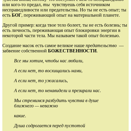
или кого‑то предал,
ты
чувствуешь себя источником
несправедливости или предательства. Но ты не есть опыт; ты
есть
БОГ
, переживающий опыт на материальной планете.
Другой пример: когда твое тело болеет, ты не есть болезнь; ты
есть личность, переживающая опыт блокировки энергии в
некоторой части тела. Мы называем такой опыт болезнью.
Создание масок есть самое великое наше
предательство
—
забвение собственной
БОЖЕСТВЕННОСТИ
.
Все мы хотим, чтобы нас любили
,
А если нет, то восхищались нами
,
А если нет, то ужасались
,
А если нет, то ненавидели и презирали нас
.
Мы стремимся разбудить чувства в душе
ближнего — неважно
какие
.
Душа содрогается перед пустотой