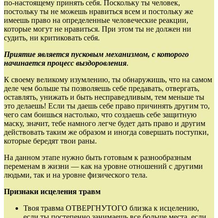
по‑настоящему принять себя. Поскольку ты человек,
постольку ты не можешь нравиться всем и постольку же
имеешь право на определенные человеческие реакции,
которые могут не нравиться. При этом ты не должен ни
судить, ни критиковать себя.
Приятие является пусковым механизмом, с которого
начинается процесс выздоровления
.
К своему великому изумлению, ты обнаружишь, что на самом
деле чем больше ты позволяешь себе предавать, отвергать,
оставлять, унижать и быть несправедливым, тем меньше ты
это делаешь! Если ты даешь себе право причинять другим то,
чего сам боишься настолько, что создаешь себе защитную
маску, значит, тебе намного легче будет дать право и другим
действовать таким же образом и иногда совершать поступки,
которые бередят твои раны.
На данном этапе нужно быть готовым к разнообразным
переменам в жизни — как на уровне отношений с другими
людьми, так и на уровне физического тела.
Признаки исцеления травм
Твоя травма ОТВЕРГНУТОГО близка к исцелению,
если ты постепенно занимаешь все больше места, если