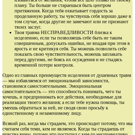
плану. Ты больше не стараешься быть центром
притяжения. Когда тебя охватывает гордость за
проделанную работу, ты чувствуешь себя хорошо даже в
том случае, когда другие не замечают или не признают
твоих заслуг.
Твоя травма НЕСПРАВЕДЛИВОСТИ близка к
исцелению, если ты позволяешь себе быть не таким
совершенным, допускать ошибки, не впадая при этом в
ярость и не критикуя себя. Ты можешь позволить себе
показать свою чувствительность, можешь заплакать
перед другими, не боясь их осуждения и не стыдясь
временной потери контроля.
Одно из главных преимуществ исцеления от душевных травм
— мы избавляемся от эмоциональной зависимости,
становимся самостоятельными. Эмоциональная
самостоятельность — это способность понимать, чего ты
хочешь, и предпринимать все действия, необходимые для
реализации твоего желания; а если тебе нужна помощь, ты
умеешь обратиться за ней, не сводя свою просьбу к
единственному и незаменимому лицу.
Всякий раз, когда мы страдаем, это происходит потому, что мы
считаем себя теми, кем не являемся. Когда ты страдаешь от
чувства вины, потому что поступил с кем‑то несправедливо