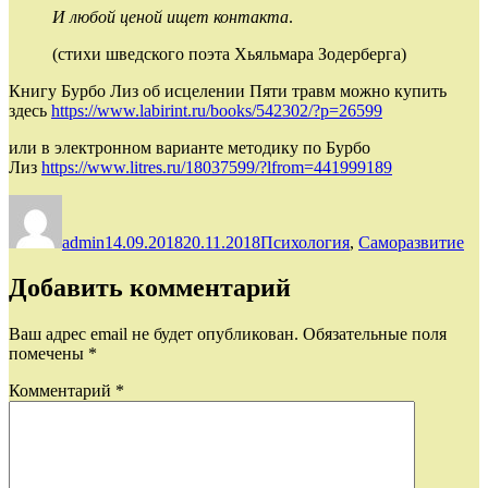
И любой ценой ищет контакта
.
(стихи шведского поэта Хьяльмара Зодерберга)
Книгу Бурбо Лиз об исцелении Пяти травм можно купить
здесь
https://www.labirint.ru/books/542302/?p=26599
или в электронном варианте методику по Бурбо
Лиз
https://www.litres.ru/18037599/?lfrom=441999189
Автор
Опубликовано
Рубрики
admin
14.09.2018
20.11.2018
Психология
,
Саморазвитие
Добавить комментарий
Ваш адрес email не будет опубликован.
Обязательные поля
помечены
*
Комментарий
*